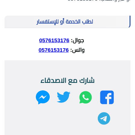
لطلب الخدمة أو للإستفسار
جوال:
0576153176
واتس:
0576153176
شارك مع الاصدقاء
واتساب
تويتر
فيسبوك
ماسنجر
تليجرام