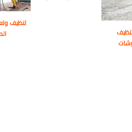
تنظيف وتعق
نظيف
الم
وشات